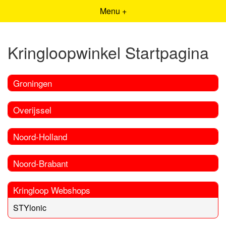
Menu +
Kringloopwinkel Startpagina
Groningen
Overijssel
Noord-Holland
Noord-Brabant
Kringloop Webshops
STYlonic